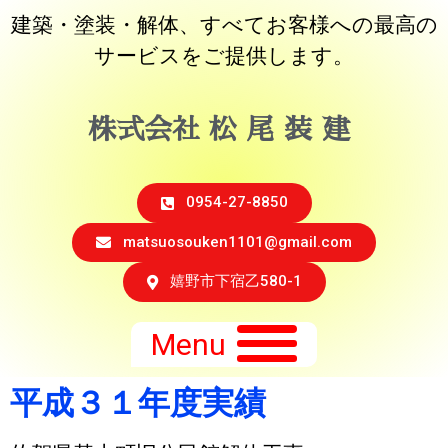
建築・塗装・解体、すべてお客様への最高の
サービスをご提供します。
株式会社
松
尾
装
建
0954-27-8850
matsuosouken1101@gmail.com
嬉野市下宿乙580-1
Menu
平成３１年度実績